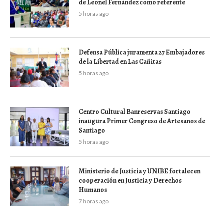
de Leonel Fernández como referente
5 horas ago
Defensa Pública juramenta 27 Embajadores
de la Libertad en Las Cañitas
5 horas ago
Centro Cultural Banreservas Santiago
inaugura Primer Congreso de Artesanos de
Santiago
5 horas ago
Ministerio de Justicia y UNIBE fortalecen
cooperación en Justicia y Derechos
Humanos
7 horas ago