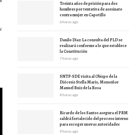
ce
Treinta años de prisión para dos
hombres por tentativa de asesinato
contra mujer en Capotillo
6 horas ago
l
Danilo Díaz: La consulta del PLD se
realizará conforme a lo que establece
la Constitución
7 horas ago
SNTP-SDE visita al Obispo de la
Diócesis Stella Maris, Monseñor
Manuel Ruiz de la Rosa
8 horas ago
Ricardo de los Santos asegura el PRM
saldrá fortalecido del proceso interno
para escoger nuevas autoridades
9 horas ago