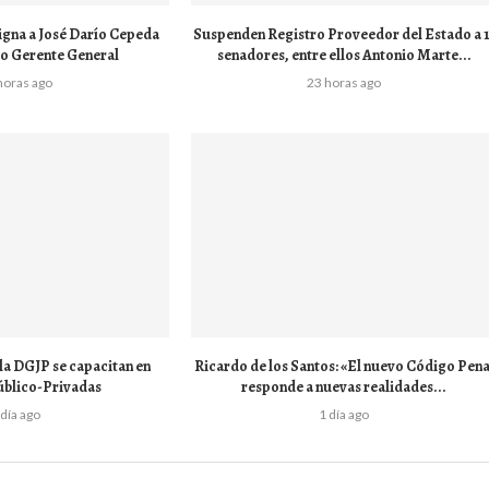
na a José Darío Cepeda
Suspenden Registro Proveedor del Estado a 1
o Gerente General
senadores, entre ellos Antonio Marte...
horas ago
23 horas ago
la DGJP se capacitan en
Ricardo de los Santos: «El nuevo Código Pena
úblico-Privadas
responde a nuevas realidades...
 día ago
1 día ago