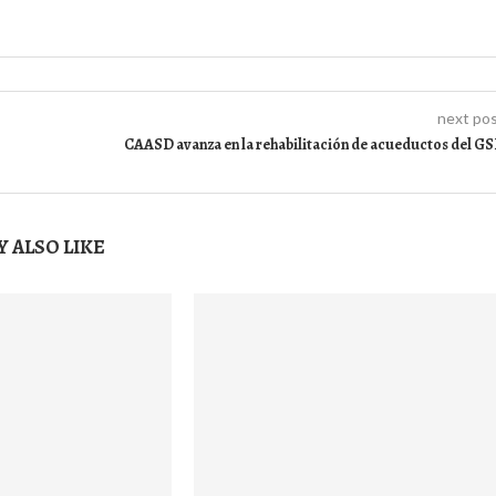
next po
CAASD avanza en la rehabilitación de acueductos del G
 ALSO LIKE