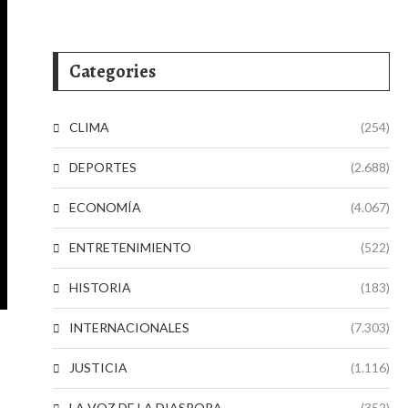
Categories
CLIMA
(254)
DEPORTES
(2.688)
ECONOMÍA
(4.067)
ENTRETENIMIENTO
(522)
HISTORIA
(183)
INTERNACIONALES
(7.303)
JUSTICIA
(1.116)
LA VOZ DE LA DIASPORA
(352)