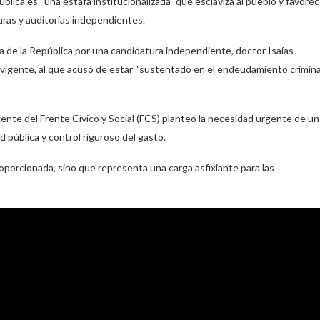
lica es “una estafa institucionalizada” que esclaviza al pueblo y favore
claras y auditorías independientes.
ncia de la República por una candidatura independiente, doctor Isaías
 vigente, al que acusó de estar “sustentado en el endeudamiento crimina
gente del Frente Cívico y Social (FCS) planteó la necesidad urgente de un
ad pública y control riguroso del gasto.
oporcionada, sino que representa una carga asfixiante para las