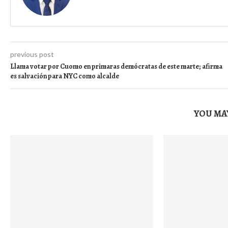
previous post
Llama votar por Cuomo en primaras demócratas de este marte; afirma
es salvación para NYC como alcalde
YOU MAY