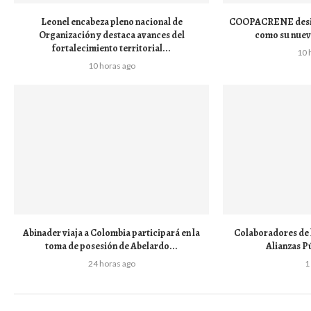
Leonel encabeza pleno nacional de
COOPACRENE desig
Organización y destaca avances del
como su nuev
fortalecimiento territorial...
10 
10 horas ago
Abinader viaja a Colombia participará en la
Colaboradores de 
toma de posesión de Abelardo...
Alianzas P
24 horas ago
1