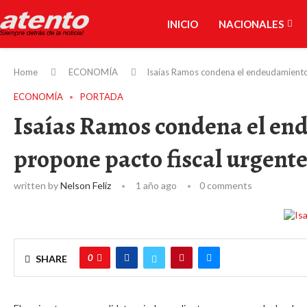
INICIO
NACIONALES
Home
ECONOMÍA
Isaías Ramos condena el endeudamiento 
ECONOMÍA
PORTADA
Isaías Ramos condena el en
propone pacto fiscal urgent
written by
Nelson Feliz
1 año ago
0 comments
0
SHARE