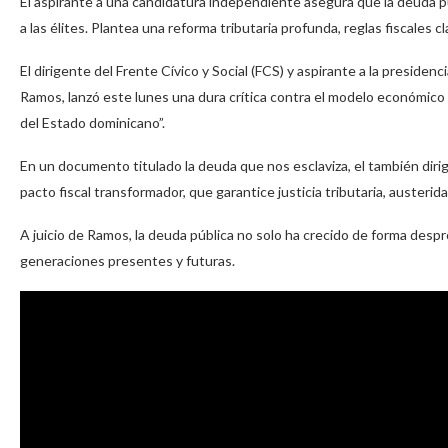
El aspirante a una candidatura independiente asegura que la deuda púb
a las élites. Plantea una reforma tributaria profunda, reglas fiscales 
El dirigente del Frente Cívico y Social (FCS) y aspirante a la preside
Ramos, lanzó este lunes una dura crítica contra el modelo económico
del Estado dominicano”.
En un documento titulado la deuda que nos esclaviza, el también diri
pacto fiscal transformador, que garantice justicia tributaria, austerid
A juicio de Ramos, la deuda pública no solo ha crecido de forma despr
generaciones presentes y futuras.