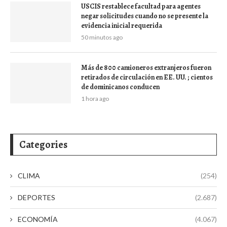
USCIS restablece facultad para agentes
negar solicitudes cuando no se presente la
evidencia inicial requerida
50 minutos ago
Más de 800 camioneros extranjeros fueron
retirados de circulación en EE. UU. ; cientos
de dominicanos conducen
1 hora ago
Categories
CLIMA
(254)
DEPORTES
(2.687)
ECONOMÍA
(4.067)