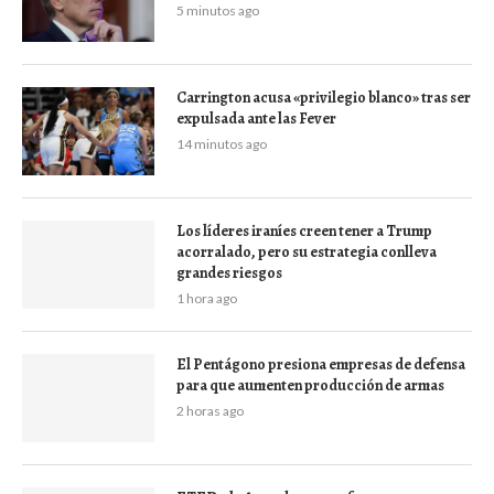
5 minutos ago
Carrington acusa «privilegio blanco» tras ser
expulsada ante las Fever
14 minutos ago
Los líderes iraníes creen tener a Trump
acorralado, pero su estrategia conlleva
grandes riesgos
1 hora ago
El Pentágono presiona empresas de defensa
para que aumenten producción de armas
2 horas ago