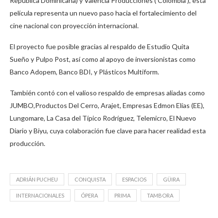
República Dominicana) y Valencia Producciones ( Colombia ), esta
película representa un nuevo paso hacia el fortalecimiento del
cine nacional con proyección internacional.
El proyecto fue posible gracias al respaldo de Estudio Quita
Sueño y Pulpo Post, así como al apoyo de inversionistas como
Banco Adopem, Banco BDI, y Plásticos Multiform.
También contó con el valioso respaldo de empresas aliadas como
JUMBO,Productos Del Cerro, Arajet, Empresas Edmon Elías (EE),
Lungomare, La Casa del Típico Rodríguez, Telemicro, El Nuevo
Diario y Biyu, cuya colaboración fue clave para hacer realidad esta
producción.
ADRIÁN PUCHEU
CONQUISTA
ESPACIOS
GÜIRA
INTERNACIONALES
ÓPERA
PRIMA
TAMBORA