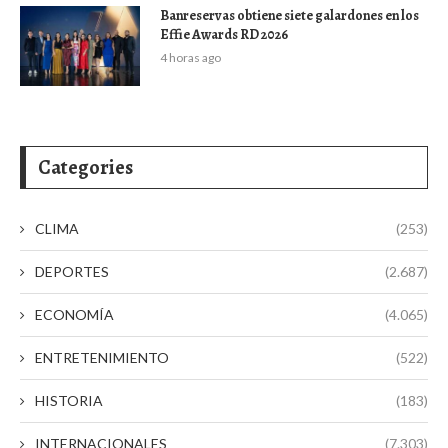
Banreservas obtiene siete galardones en los
Effie Awards RD 2026
4 horas ago
Categories
CLIMA
(253)
DEPORTES
(2.687)
ECONOMÍA
(4.065)
ENTRETENIMIENTO
(522)
HISTORIA
(183)
INTERNACIONALES
(7.303)