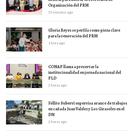
Organización del PRM
55 minutos ago
Gloria Reyes se perfila como pieza clave
para la renovación del PRM
1 hora ago
CONAP llama a preservar la
institucionalidad en jornada nacional del
PLD
2 horas ago
Fellito Suberví supervisa avance de trabajos
en cañada Juan Valdez y Los Girasoles en el
DN
2 horas ago