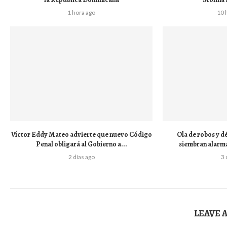
1 hora ago
10 
Víctor Eddy Mateo advierte que nuevo Código
Ola de robos y dé
Penal obligará al Gobierno a...
siembran alarm
2 días ago
3 
LEAVE 