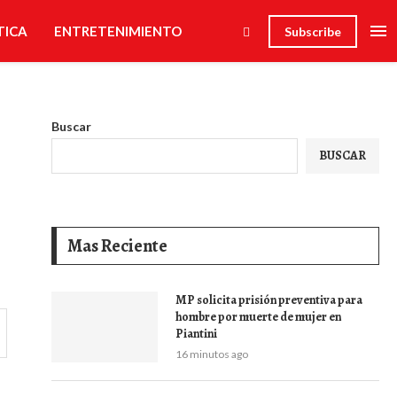
TICA
ENTRETENIMIENTO
Subscribe
Buscar
BUSCAR
Mas Reciente
MP solicita prisión preventiva para
hombre por muerte de mujer en
Piantini
16 minutos ago