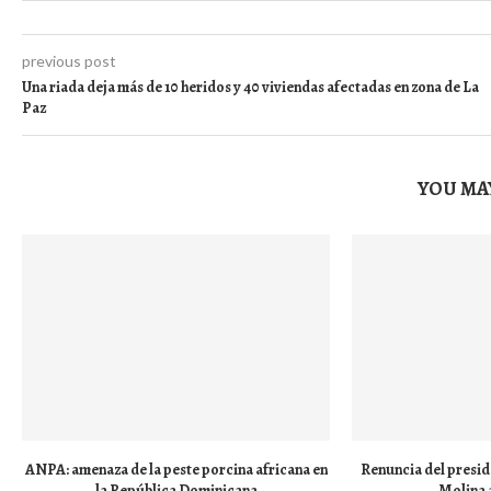
previous post
Una riada deja más de 10 heridos y 40 viviendas afectadas en zona de La
Paz
YOU MAY
ANPA: amenaza de la peste porcina africana en
Renuncia del presid
la República Dominicana
Molina a