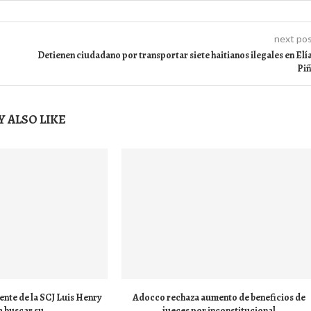
next po
Detienen ciudadano por transportar siete haitianos ilegales en Elí
Pi
 ALSO LIKE
ente de la SCJ Luis Henry
Adocco rechaza aumento de beneficios de
 buscar su...
jueces por inconstitucional