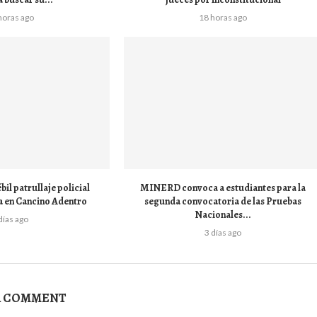
horas ago
18 horas ago
bil patrullaje policial
MINERD convoca a estudiantes para la
a en Cancino Adentro
segunda convocatoria de las Pruebas
Nacionales...
días ago
3 días ago
A COMMENT