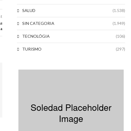
SALUD
(1.538)
st
as
SIN CATEGORIA
(1.949)
ña
TECNOLÓGIA
(106)
TURISMO
(297)