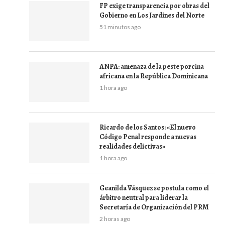
FP exige transparencia por obras del
Gobierno en Los Jardines del Norte
51 minutos ago
ANPA: amenaza de la peste porcina
africana en la República Dominicana
1 hora ago
Ricardo de los Santos: «El nuevo
Código Penal responde a nuevas
realidades delictivas»
1 hora ago
Geanilda Vásquez se postula como el
árbitro neutral para liderar la
Secretaría de Organización del PRM
2 horas ago