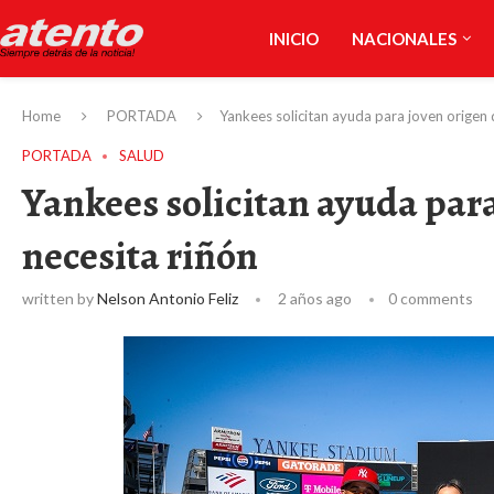
INICIO
NACIONALES
Home
PORTADA
Yankees solicitan ayuda para joven origen
PORTADA
SALUD
Yankees solicitan ayuda par
necesita riñón
written by
Nelson Antonio Feliz
2 años ago
0 comments