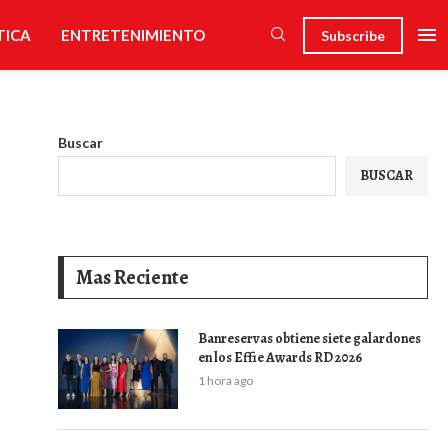
TICA
ENTRETENIMIENTO
Subscribe
Buscar
BUSCAR
Mas Reciente
Banreservas obtiene siete galardones
en los Effie Awards RD 2026
1 hora ago