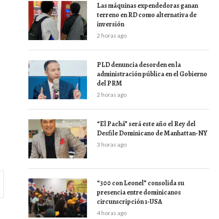
Las máquinas expendedoras ganan
terreno en RD como alternativa de
inversión
2 horas ago
PLD denuncia desorden en la
administración pública en el Gobierno
del PRM
2 horas ago
“El Pachá” será este año el Rey del
Desfile Dominicano de Manhattan-NY
3 horas ago
“300 con Leonel” consolida su
presencia entre dominicanos
circunscripción 1-USA
4 horas ago