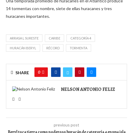
Una temporada promedio de huracanes en el Atlántico produce
14 tormentas con nombre, siete de ellas huracanes y tres
huracanes importantes.
ARRASA L SURESTE
CARIBE
CATEGORÍA 4
HURACÁN BERYL
RÉCORD
TORMENTA
0
SHARE
NELSON ANTONIO FELIZ
previous post
Beryl toca tierra como poderoso huracán de categoría 4 en una isla