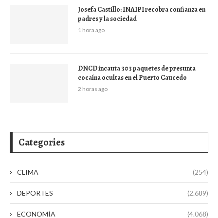
Josefa Castillo: INAIPI recobra confianza en
padres y la sociedad
1 hora ago
DNCD incauta 303 paquetes de presunta
cocaína ocultas en el Puerto Caucedo
2 horas ago
Categories
CLIMA
(254)
DEPORTES
(2.689)
ECONOMÍA
(4.068)