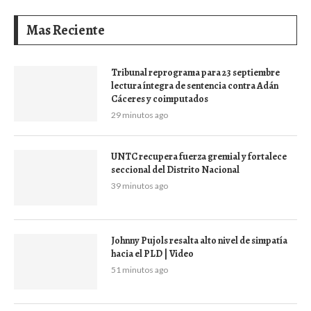
Mas Reciente
Tribunal reprograma para 23 septiembre
lectura íntegra de sentencia contra Adán
Cáceres y coimputados
29 minutos ago
UNTC recupera fuerza gremial y fortalece
seccional del Distrito Nacional
39 minutos ago
Johnny Pujols resalta alto nivel de simpatía
hacia el PLD | Video
51 minutos ago