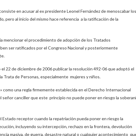
consiste en acusar al ex presidente Leonel Fernández de menoscabar lo
pero al inicio del mismo hace referencia a la ratificación de la
bvia mencionar el procedimiento de adopción de los Tratados
eben ser ratificados por el Congreso Nacional y posteriormente
te.
 el 22 de diciembre de 2006 publicar la resolución 492-06 que adoptó el
 la Trata de Personas, especialmente mujeres y niños.
ón» como una regla firmemente establecida en el Derecho Internacional
 señor canciller que este principio no puede poner en riesgo la soberan
l Estado receptor cuando la repatriación pueda poner en riesgo la
rsecución, incluyendo su intercepción, rechazo en la frontera, devolución
uencia masiva, de guerra, desastre natural o cualquier acontecimiento qu