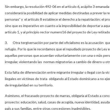
Sin embargo, la resolución 492-06 en el artículo 6, acápite 3 emanad
considerará la posibilidad de aplicar medidas destinadas a prever la rec
personas” y el artículo 8 establece el derecho a la repatriación; el pr
sino que es imperativo en cuanto a la imposibilidad de deportar a aq
artículo 1, y al principio rector numero16 del proyecto de Ley retirado
3. Otra tergiversación por parte del oficialismo es la acusación que
refugio. Por lo que le recordamos que el repudiado proyecto de Ley en 
aquellas personas que acuerdan voluntariamente con una o más persona
irregular, violentando las normas migratorias a cambio de dinero u otr
Esta falta de diferenciación entre migrante irregular o ilegal con la v
ilegales en víctimas de trata obligando al Estado dominicano a no e
de irregularidad en su territorio.
Asimismo, el fracasado proyecto de marras, obligaría al Estado a conce
proyecto: educación, salud, casas de acogida, nueva identidad, ayuda 
país a sus familias, entre otras concesiones inadmisibles.