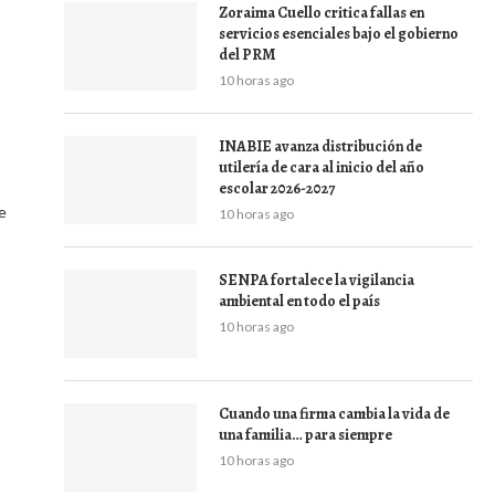
Zoraima Cuello critica fallas en
servicios esenciales bajo el gobierno
del PRM
10 horas ago
INABIE avanza distribución de
utilería de cara al inicio del año
escolar 2026-2027
e
10 horas ago
SENPA fortalece la vigilancia
ambiental en todo el país
10 horas ago
Cuando una firma cambia la vida de
una familia… para siempre
10 horas ago