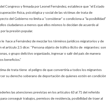
a del Congreso y firmada por Leonel Fernández, establece que “el Estado
uperación física, psicológica y social de las víctimas de trata de
oyecto del Gobierno no limita a “considerar” o condiciona a “la posibilidad”
uellos ciudadanos a menos que ellos mismos lo decidan de acuerdo al
 por la presión popular.
 le hace a Fernández de mezclar los términos jurídicos migratorios y de
el artículo 2.5 dice: “Persona objeto de tráfico ilícito de migrantes: son
s, o grupo delictivo organizado, ingresar o salir del país de manera
os beneficios.”
íctima de trata tiene el peligro de que convertiría a todos los migrantes
jercer su derecho soberano de deportación de quienes estén en condició
derles las atenciones previstas en los artículos 63 al 71 del referido
para conseguir trabajos, permisos de residencia, posibilidad de traer al