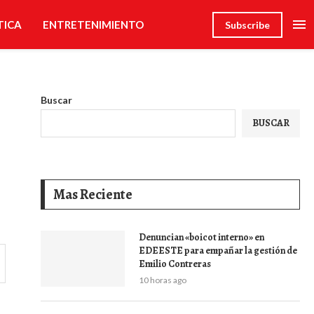
TICA
ENTRETENIMIENTO
Subscribe
Buscar
BUSCAR
Mas Reciente
Denuncian «boicot interno» en
EDEESTE para empañar la gestión de
Emilio Contreras
10 horas ago