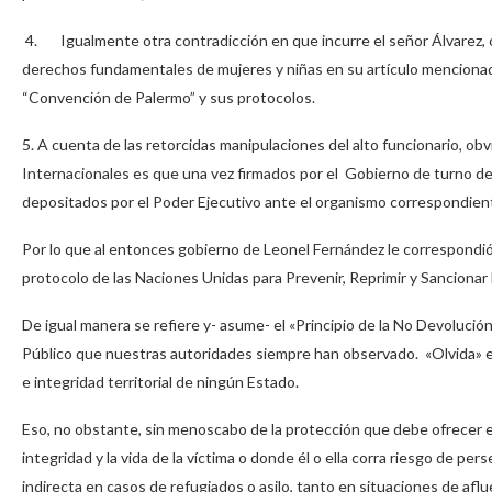
4. Igualmente otra contradicción en que incurre el señor Álvarez, 
derechos fundamentales de mujeres y niñas en su artículo mencionado, 
“Convención de Palermo” y sus protocolos.
5. A cuenta de las retorcidas manipulaciones del alto funcionario, o
Internacionales es que una vez firmados por el Gobierno de turno d
depositados por el Poder Ejecutivo ante el organismo correspondien
Por lo que al entonces gobierno de Leonel Fernández le correspondió
protocolo de las Naciones Unidas para Prevenir, Reprimir y Sancionar
De igual manera se refiere y- asume- el «Principio de la No Devoluci
Público que nuestras autoridades siempre han observado. «Olvida» el
e integridad territorial de ningún Estado.
Eso, no obstante, sin menoscabo de la protección que debe ofrecer e
integridad y la vida de la víctima o donde él o ella corra riesgo de pe
indirecta en casos de refugiados o asilo, tanto en situaciones de afl