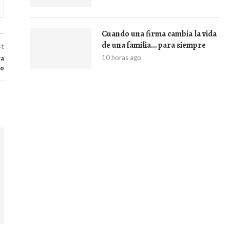
Cuando una firma cambia la vida
de una familia… para siempre
st
10 horas ago
ra
lo