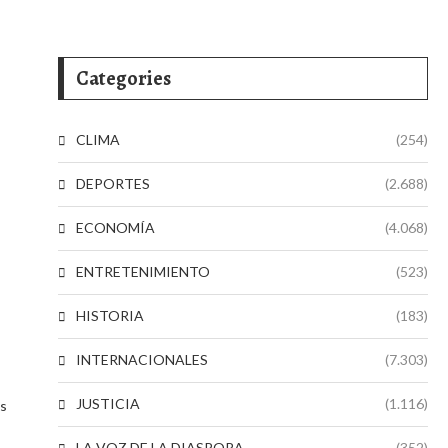
Categories
CLIMA
(254)
DEPORTES
(2.688)
ECONOMÍA
(4.068)
ENTRETENIMIENTO
(523)
HISTORIA
(183)
INTERNACIONALES
(7.303)
JUSTICIA
(1.116)
as
LA VOZ DE LA DIASPORA
(352)