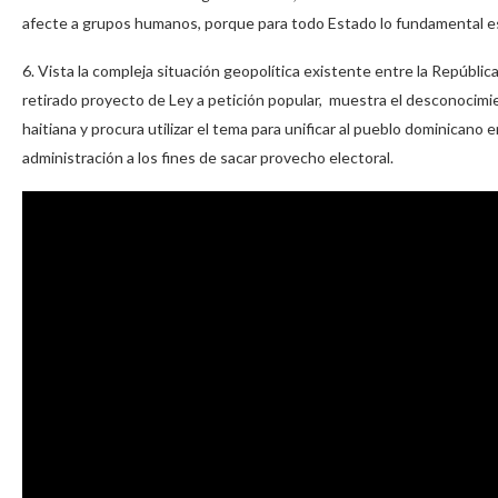
afecte a grupos humanos, porque para todo Estado lo fundamental es
6. Vista la compleja situación geopolítica existente entre la República
retirado proyecto de Ley a petición popular, muestra el desconocimie
haitiana y procura utilizar el tema para unificar al pueblo dominicano
administración a los fines de sacar provecho electoral.