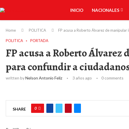
INICIO
NACIONALES
Home
POLITICA
FP acusa a Roberto Álvarez de manipular 
POLITICA
PORTADA
FP acusa a Roberto Álvarez 
para confundir a ciudadano
written by
Nelson Antonio Feliz
3 años ago
0 comments
0
SHARE