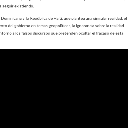
 seguir existiendo.
 Dominicana y la República de Haití, que plantea una singular realidad, el
nto del gobierno en temas geopolíticos, la ignorancia sobre la realidad
 entorno a los falsos discursos que pretenden ocultar el fracaso de esta