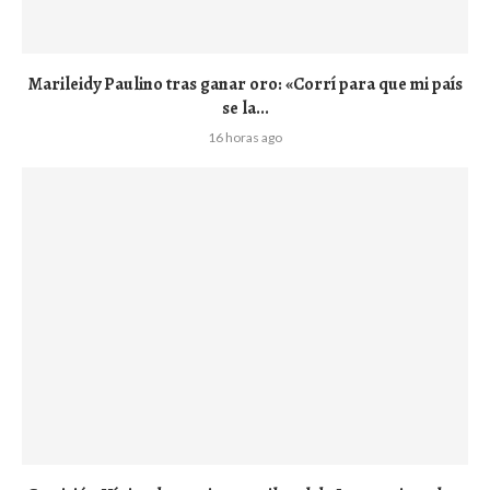
Marileidy Paulino tras ganar oro: «Corrí para que mi país
se la...
16 horas ago