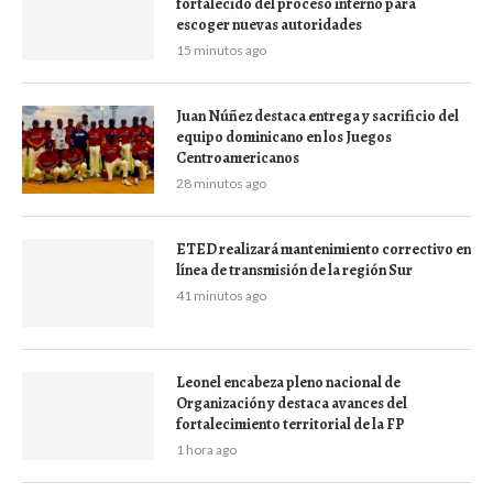
fortalecido del proceso interno para
escoger nuevas autoridades
15 minutos ago
Juan Núñez destaca entrega y sacrificio del
equipo dominicano en los Juegos
Centroamericanos
28 minutos ago
ETED realizará mantenimiento correctivo en
línea de transmisión de la región Sur
41 minutos ago
Leonel encabeza pleno nacional de
Organización y destaca avances del
fortalecimiento territorial de la FP
1 hora ago