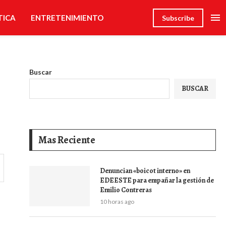
TICA
ENTRETENIMIENTO
Subscribe
Buscar
BUSCAR
Mas Reciente
Denuncian «boicot interno» en
EDEESTE para empañar la gestión de
Emilio Contreras
10 horas ago