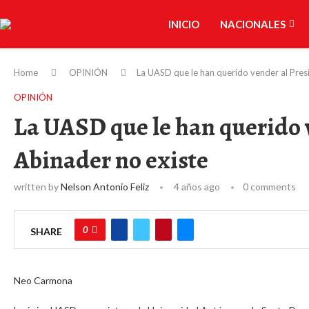
INICIO
NACIONALES
Home
OPINIÓN
La UASD que le han querido vender al Pres
OPINIÓN
La UASD que le han querido 
Abinader no existe
written by
Nelson Antonio Feliz
4 años ago
0 comments
0
SHARE
Neo Carmona