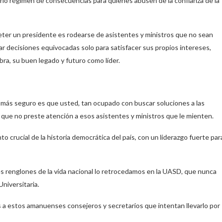
esario régimen de consecuencias para quienes abusen de la confianza de la
ter un presidente es rodearse de asistentes y ministros que no sean
r decisiones equivocadas solo para satisfacer sus propios intereses,
bra, su buen legado y futuro como líder.
lo más seguro es que usted, tan ocupado con buscar soluciones a las
a que no preste atención a esos asistentes y ministros que le mienten.
 crucial de la historia democrática del país, con un liderazgo fuerte par
s renglones de la vida nacional lo retrocedamos en la UASD, que nunca
Universitaria.
s a estos amanuenses consejeros y secretarios que intentan llevarlo por