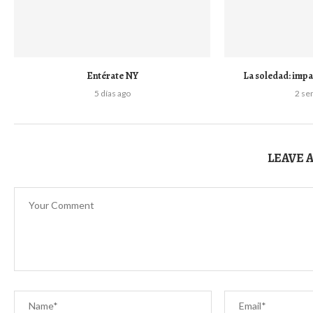
Entérate NY
La soledad: impa
5 días ago
2 se
LEAVE 