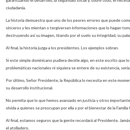
garantizando el desarrollo, la seguridad social y, sobre todo, el nec
ciudadanía.
La historia demuestra que uno de los peores errores que puede come
sinceros y les mientan o tergiversen informaciones que lo hagan toma
destruyendo así su imagen, tirando por el suelo su integridad, su pala
Al final, la historia juzga a los presidentes. Los ejemplos sobran.
Si este simple dominicano pudiera decirle algo, en este escrito que 
problemáticas nacionales ni siquiera se entere de su existencia, serí
Por último, Señor Presidente, la República lo necesita en este momento
su desarrollo institucional.
No permita que lo que hemos avanzado en justicia y otros importante
olvida a quienes se preocupan por ella y por el bienestar de la Familia 
Al final, estamos seguros que la gente recordará al Presidente. Jamá
el atolladero.