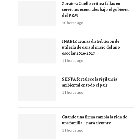
Zoraima Cuello critica fallas en
servicios esenciales bajo el gobierno
del PRM
10 horas ago
INABIE avanza distribución de
utilería de cara al inicio del año
escolar 2026-2027
11 horas ago
SENPA fortalece la vigilancia
ambiental en todo el país
11 horas ago
Cuando una firma cambia la vida de
una familia… para siempre
11 horas ago