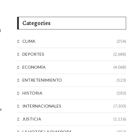
Categories
l
CLIMA
(254)
DEPORTES
(2.688)
ECONOMÍA
(4.068)
ENTRETENIMIENTO
(523)
HISTORIA
(183)
INTERNACIONALES
(7.303)
e
JUSTICIA
(1.116)
LA VOZ DE LA DIASPORA
(352)