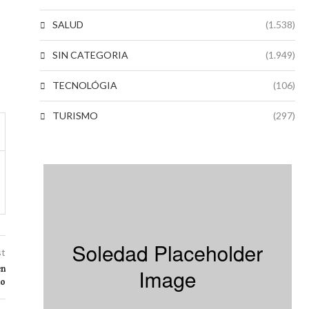
SALUD
(1.538)
SIN CATEGORIA
(1.949)
TECNOLÓGIA
(106)
TURISMO
(297)
st
en
no