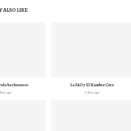
 ALSO LIKE
culo bochornoso
La FAO y El Hambre Cero
días ago
5 días ago