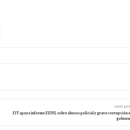
next po
FJT apoya informe EEUU, sobre abusos policial y grave corrupción 
gobier