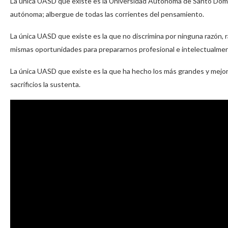
La única UASD que existe es la Universidad Autónoma de Santo Domingo: 
autónoma; albergue de todas las corrientes del pensamiento.
La única UASD que existe es la que no discrimina por ninguna razón, ra
mismas oportunidades para prepararnos profesional e intelectualmente 
La única UASD que existe es la que ha hecho los más grandes y mejor
sacrificios la sustenta.