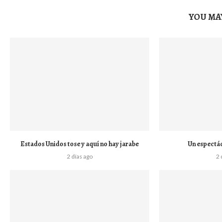
YOU MAY
Estados Unidos tose y aquí no hay jarabe
Un espectá
2 días ago
2 