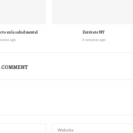
cto en la salud mental
Entérate NY
manas ago
3 semanas ago
A COMMENT