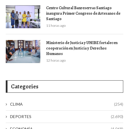
Centro Cultural Banreservas Santiago
inaugura Primer Congreso de Artesanos de
Santiago
11 horas ago
Ministerio de Justicia y UNIBE fortalecen
cooperación en Justicia y Derechos
Humanos
12 horas ago
Categories
CLIMA
(254)
DEPORTES
(2.690)
ECONOMÍA
(4.068)