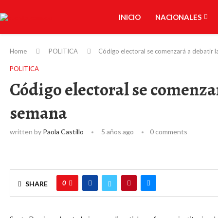
INICIO
NACIONALES
Home
POLITICA
Código electoral se comenzará a debatir 
POLITICA
Código electoral se comenza
semana
written by
Paola Castillo
5 años ago
0 comments
0
SHARE