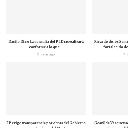
Danilo Díaz: La consulta del PLD se realizará
Ricardo de los Sant
conforme a lo que...
fortalecido de
5 horas ago
7 
FP exige transparencia por obras del Gobierno
Geanilda Vásquez se