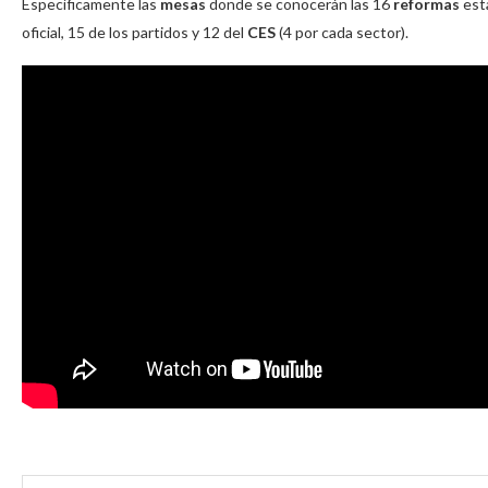
Específicamente las
mesas
donde se conocerán las 16
reformas
est
oficial, 15 de los partidos y 12 del
CES
(4 por cada sector).