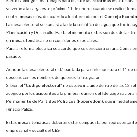
Santo Domingo.-Los trabajos para discutir las
reformas
institucional
volverán a la carga este próximo 11 de enero; cuando se realice forma
cuatro
mesas
más, de acuerdo a lo informado por el
Consejo Económi
La mesa electoral se sumará a la de la temática del agua que fue ina
Planificación y Desarrollo. Hasta el momento estas son dos de las tr
en
mesas
temáticas o en comisiones especiales.
Para la reforma eléctrica se acordó que se conociera en una Comisión
pasado.
Aunque la mesa electoral está pautada para darle apertura el 11 de e
desconocen los nombres de quienes la integrarán.
Si bien el
“Código electoral”
no estuvo incluido dentro de las 12
re
acogido por los asistentes a la primera reunión del liderazgo nacional
Permanente de Partidos Políticos (Foppredom)
, que inmediatame
Ignacio Paliza.
Estas
mesas
temáticas deberán estar compuesta por representantes del
empresarial y social) del
CES
.