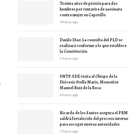
Treinta años de prisión para dos
hombres por tentativa de asesinato
contra mujer en Capotillo
4 horas ago
Danilo Díaz: La consulta del PLD se
realizará conforme a lo que establece
la Constitución
5 horas ago
SNTP-SDE visita al Obispo de la
Diócesis Stella Maris, Monseñor
e
Manuel Ruiz de la Rosa
6 horas ago
Ricardo de los Santos asegura el PRM
saldrá fortalecido del proceso interno
para escoger nuevas autoridades
7 horas ago