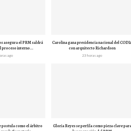
os asegura el PRM saldrá
Carolina gana presidencia nacional del CODI
l proceso interno...
con arquitecto Richardson
horas ago
23 horas ago
 postula como el árbitro
Gloria Reyes se perfila como pieza clave par