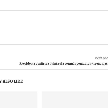
next po
Presidente confirma quinta ola con más contagios y menos let
 ALSO LIKE