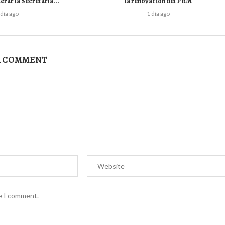
erar la Secretaría...
la renovación del PRM
 día ago
1 día ago
A COMMENT
me I comment.