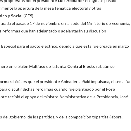
es propuestas por el presidente
Luis Abinader
en agosto pasado
lmente la apertura de la mesa temática electoral y otras
co y Social
(
CES
).
ugurada el pasado 17 de noviembre en la sede del Ministerio de Economía,
es
reformas
que han adelantado o adelantarán su discusión
 Especial para el pacto eléctrico, debido a que ésta fue creada en marzo
nero en el Salón Multiuso de la
Junta Central Electoral
, aún se
formas
iniciales que el presidente Abinader señaló impulsaría, el tema fu
 para discutir dichas
reformas
cuando fue planteado por el
Foro
nte recibió el apoyo del ministro Administrativo de la Presidencia, José
 gobierno, de los partidos, y de la composición tripartita (laboral,