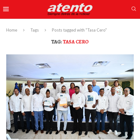
Home
Tags
Posts tagged with "Tasa Cero"
TAG:
TASA CERO