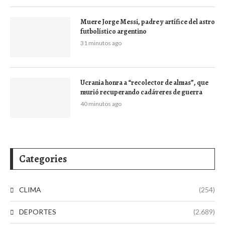
Muere Jorge Messi, padre y artífice del astro
futbolístico argentino
31 minutos ago
Ucrania honra a “recolector de almas”, que
murió recuperando cadáveres de guerra
40 minutos ago
Categories
CLIMA
(254)
DEPORTES
(2.689)