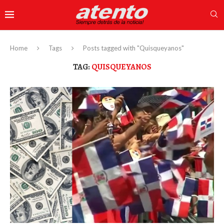
Home
Tags
Posts tagged with "Quisqueyanos"
TAG:
QUISQUEYANOS