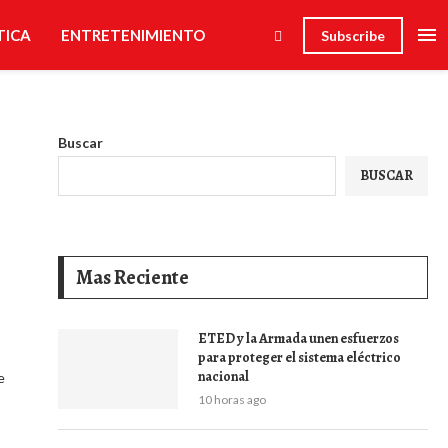
TICA
ENTRETENIMIENTO
Subscribe
Buscar
BUSCAR
Mas Reciente
ETED y la Armada unen esfuerzos
para proteger el sistema eléctrico
nacional
e
10 horas ago