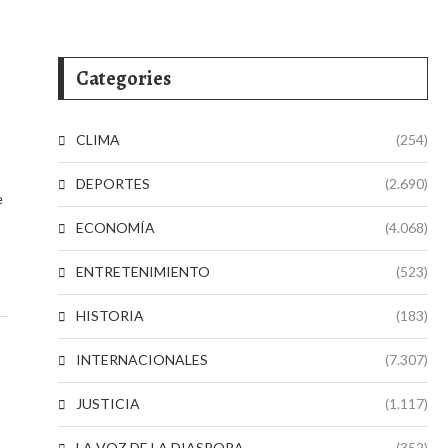
Categories
CLIMA
(254)
DEPORTES
(2.690)
e
ECONOMÍA
(4.068)
ENTRETENIMIENTO
(523)
HISTORIA
(183)
INTERNACIONALES
(7.307)
JUSTICIA
(1.117)
LA VOZ DE LA DIASPORA
(352)