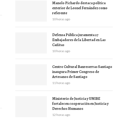
Manolo Pichardo destaca política
exterior de Leonel Fernández como
referente
10 horas ago
Defensa Pública juramenta 27
Embajadores de la Libertad en Las
Cañitas
10 horas ago
Centro Cultural Banreservas Santiago
inaugura Primer Congreso de
Artesanos de Santiago
11 horas ago
Ministerio de Justicia y UNIBE
fortalecen cooperación en Justicia y
Derechos Humanos
12 horas ago