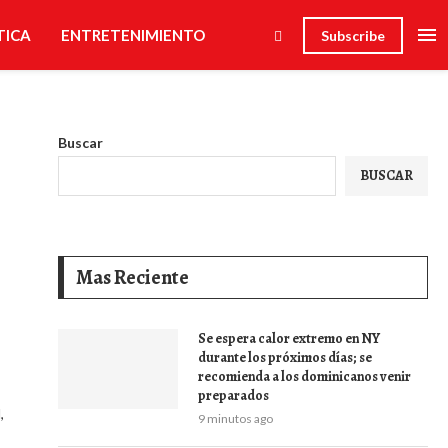
TICA
ENTRETENIMIENTO
Subscribe
Buscar
BUSCAR
Mas Reciente
Se espera calor extremo en NY
durante los próximos días; se
recomienda a los dominicanos venir
preparados
,
9 minutos ago