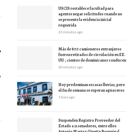
USCIS restablece facultad para
agentes negar solicitudes cuando no
se presente la evidencia inicial
requerida
23 minutos ago
o
Más de 800 camioneros extranjeros
”
fueron retirados de circulación en EE.
UU. ; cientos de dominicanos conducen
60 minutos ago
n
Hoy predominan escasas lluvias, pero
el fin de semana se esperan aguaceros
1 hora ago
Suspenden Registro Proveedor del
Estado a 11 senadores, entre ellos
Antonio Marte y Ginette Bournigal