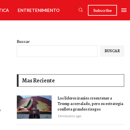
TICA
ENTRETENIMIENTO
Subscribe
Buscar
BUSCAR
Mas Reciente
Los líderes iraníes creen tener a
Trump acorralado, pero su estrategia
conlleva grandes riesgos
s
14 minutos ago