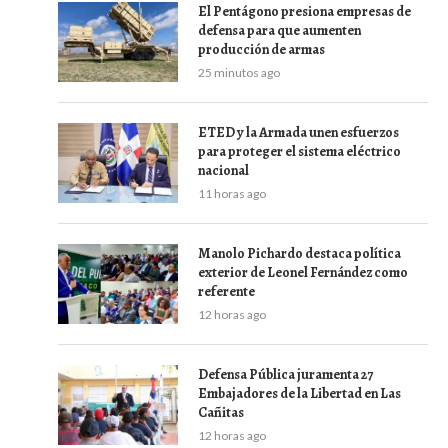
El Pentágono presiona empresas de
defensa para que aumenten
producción de armas
25 minutos ago
ETED y la Armada unen esfuerzos
para proteger el sistema eléctrico
nacional
11 horas ago
Manolo Pichardo destaca política
exterior de Leonel Fernández como
referente
12 horas ago
Defensa Pública juramenta 27
Embajadores de la Libertad en Las
Cañitas
12 horas ago