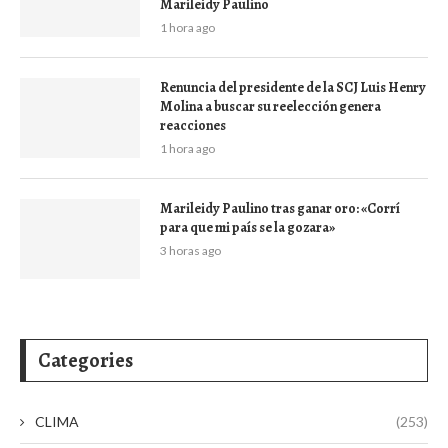
Marileidy Paulino
1 hora ago
Renuncia del presidente de la SCJ Luis Henry
Molina a buscar su reelección genera
reacciones
1 hora ago
Marileidy Paulino tras ganar oro: «Corrí
para que mi país se la gozara»
3 horas ago
Categories
CLIMA
(253)