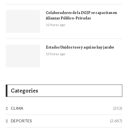
Colaboradores de la DGJP se capacitan en
Alianzas Público-Privadas
12 horas ago
Estados Unidos tose y aquí no hay jarabe
13 horas ago
Categories
CLIMA
(253)
DEPORTES
(2.687)