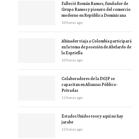
Falleció Román Ramos, fundador de
Grupo Ramos y pionero del comercio
moderno en República Dominicana
10 horas ago
Abinader viaja a Colombia participará
en la toma de posesión de Abelardo de
la Espriella
10 horas ago
Colaboradores de la DGJP se
capacitan en Alianzas Público-
Privadas
11 horas ago
Estados Unidos tose y aquí no hay
jarabe
11 horas ago