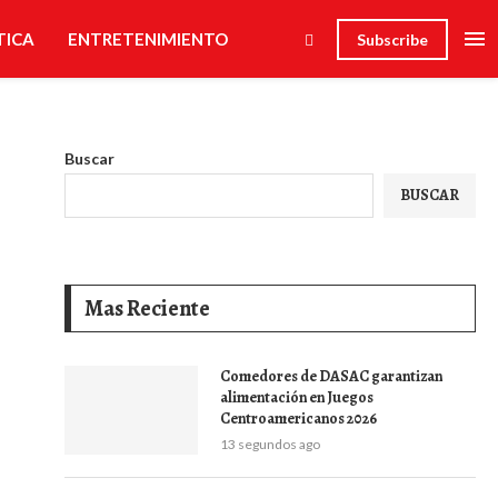
TICA
ENTRETENIMIENTO
Subscribe
Buscar
BUSCAR
Mas Reciente
Comedores de DASAC garantizan
alimentación en Juegos
Centroamericanos 2026
13 segundos ago