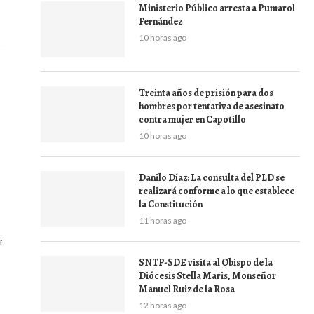
Ministerio Público arresta a Pumarol
Fernández
10 horas ago
Treinta años de prisión para dos
hombres por tentativa de asesinato
contra mujer en Capotillo
10 horas ago
Danilo Díaz: La consulta del PLD se
realizará conforme a lo que establece
la Constitución
11 horas ago
r
SNTP-SDE visita al Obispo de la
Diócesis Stella Maris, Monseñor
Manuel Ruiz de la Rosa
12 horas ago