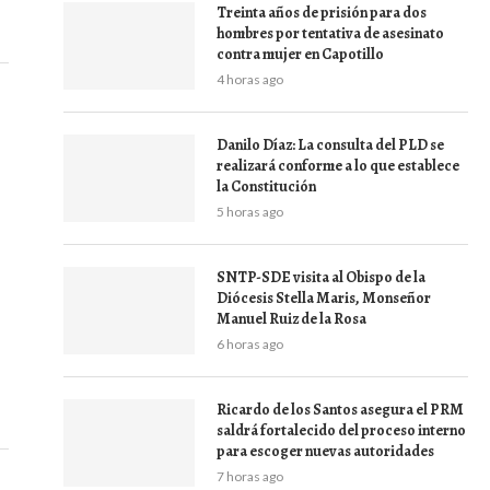
Treinta años de prisión para dos
hombres por tentativa de asesinato
contra mujer en Capotillo
4 horas ago
Danilo Díaz: La consulta del PLD se
realizará conforme a lo que establece
la Constitución
5 horas ago
SNTP-SDE visita al Obispo de la
Diócesis Stella Maris, Monseñor
Manuel Ruiz de la Rosa
6 horas ago
Ricardo de los Santos asegura el PRM
saldrá fortalecido del proceso interno
para escoger nuevas autoridades
7 horas ago