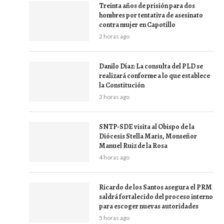
Treinta años de prisión para dos
hombres por tentativa de asesinato
contra mujer en Capotillo
2 horas ago
Danilo Díaz: La consulta del PLD se
realizará conforme a lo que establece
la Constitución
3 horas ago
SNTP-SDE visita al Obispo de la
Diócesis Stella Maris, Monseñor
Manuel Ruiz de la Rosa
4 horas ago
Ricardo de los Santos asegura el PRM
saldrá fortalecido del proceso interno
para escoger nuevas autoridades
5 horas ago