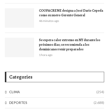
COOPACRENE designa a José Darío Cepeda
como su nuevo Gerente General
46 minutos ago
Se espera calor extremo en NY durante los
próximos días; se recomienda a los
dominicanos venir preparados
1 hora ago
Categories
CLIMA
(254)
DEPORTES
(2.688)