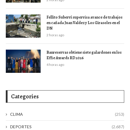
Fellito Suberví supervisa avance de trabajos
en cañada Juan Valdez y Los Girasoles en el
DN
2 horas ago
Banreservas obtiene siete galardones en los
Effie Awards RD 2026
4 horas ago
Categories
CLIMA
(253)
DEPORTES
(2.687)