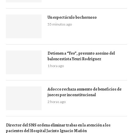
Un espectáculo bochornoso
55 minutos ago
Detienen a “Yeo”, presunto asesino del
baloncestista Yeuri Rodríguez
1 hora ago
Adocco rechaza aumento de beneficios de
jueces por inconstitucional
2 horas ago
Director del SNS ordena eliminar trabas en la atención a los
pacientes del Hospital Jacinto Ignacio Mañón