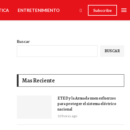
TICA
ENTRETENIMIENTO
Subscribe
Buscar
BUSCAR
Mas Reciente
ETED y la Armada unen esfuerzos
para proteger el sistema eléctrico
nacional
10 horas ago