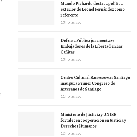
e
Manolo Pichardo destaca política
exterior de Leonel Fernández como
referente
10 horas ago
Defensa Pública juramenta 27
Embajadores de la Libertad en Las
Cañitas
10 horas ago
Centro Cultural Banreservas Santiago
inaugura Primer Congreso de
Artesanos de Santiago
n
11 horas ago
Ministerio de Justicia y UNIBE
fortalecen cooperación en Justicia y
Derechos Humanos
12 horas ago