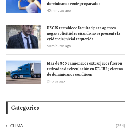
dominicanos venir preparados
45 minutos ago
USCIS restablece facultad para agentes
negar solicitudes cuando no se presente la
evidencia inicial requerida
58 minutos ago
Más de 800 camioneros extranjeros fueron
retirados de circulación en EE. UU. ; cientos
de dominicanos conducen
2 horas ago
Categories
CLIMA
(254)