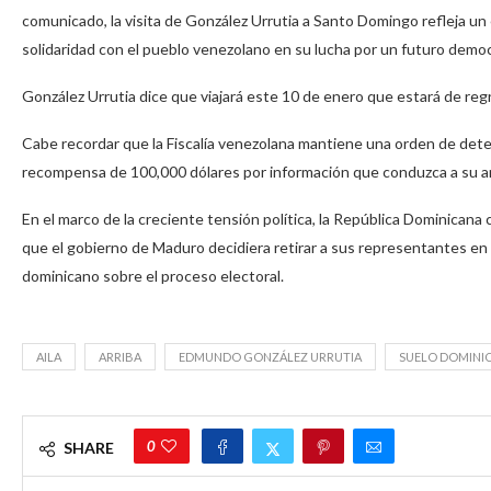
comunicado, la visita de González Urrutia a Santo Domingo refleja un 
solidaridad con el pueblo venezolano en su lucha por un futuro democ
González Urrutia dice que viajará este 10 de enero que estará de re
Cabe recordar que la Fiscalía venezolana mantiene una orden de deten
recompensa de 100,000 dólares por información que conduzca a su a
En el marco de la creciente tensión política, la República Dominicana
que el gobierno de Maduro decidiera retirar a sus representantes en
dominicano sobre el proceso electoral.
AILA
ARRIBA
EDMUNDO GONZÁLEZ URRUTIA
SUELO DOMINI
0
SHARE