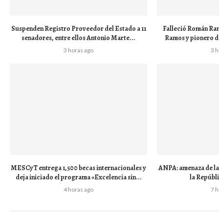
Suspenden Registro Proveedor del Estado a 11
Falleció Román Ra
senadores, entre ellos Antonio Marte...
Ramos y pionero d
3 horas ago
3 
MESCyT entrega 1,500 becas internacionales y
ANPA: amenaza de la 
deja iniciado el programa «Excelencia sin...
la Repúbl
4 horas ago
7 