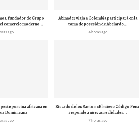
mos, fundador de Grupo
Abinader viaja a Colombia participará en la
el comercio moderno...
toma de posesión de Abelardo...
horas ago
4 horas ago
peste porcina africana en
Ricardo de los Santos: «El nuevo Código Pena
ica Dominicana
responde a nuevas realidades...
horas ago
7 horas ago