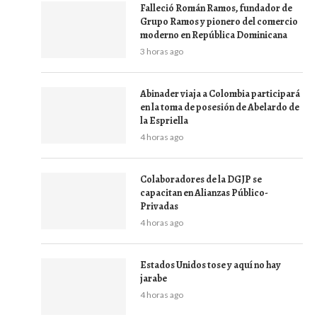
Falleció Román Ramos, fundador de
Grupo Ramos y pionero del comercio
moderno en República Dominicana
3 horas ago
Abinader viaja a Colombia participará
en la toma de posesión de Abelardo de
la Espriella
4 horas ago
Colaboradores de la DGJP se
capacitan en Alianzas Público-
Privadas
4 horas ago
Estados Unidos tose y aquí no hay
jarabe
4 horas ago