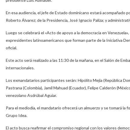
presidente Luis Abinader.
En esa audiencia, el jefe de Estado dominicano estará acompañado por
Roberto Álvarez; de la Presidencia, José Ignacio Paliza; y administrat
Luego se celebrará el «Acto de apoyo a la democracia en Venezuela», 
expresidentes latinoamericanos que forman parte de la Iniciativa D
oficial.
Este acto será realizado a las 11:30 de la mañana, en el Salón de Emb
internacionales.
Los exmandatarios participantes serán: Hipólito Mejía (República Domi
Pastrana (Colombia), Jamil Mahuad (Ecuador), Felipe Calderón (México
venezolano Asdrúbal Aguiar.
Para el mediodía, el mandatario ofrecerá un almuerzo y se tomará la 
Grupo Idea.
El acto busca reafirmar el compromiso regional con los valores democr