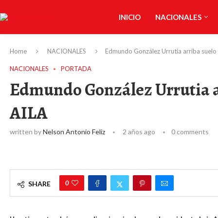
INICIO
NACIONALES
Home
NACIONALES
Edmundo González Urrutia arriba suelo
NACIONALES
PORTADA
Edmundo González Urrutia a
AILA
written by
Nelson Antonio Feliz
2 años ago
0 comments
0
SHARE