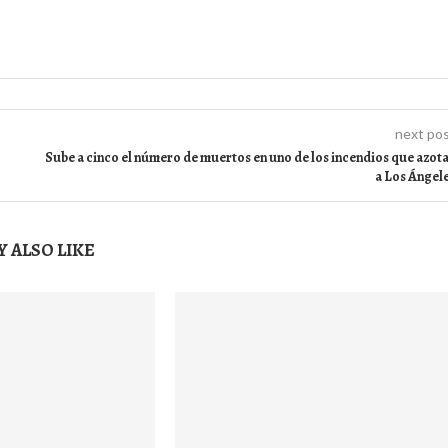
next po
Sube a cinco el número de muertos en uno de los incendios que azot
a Los Ángel
 ALSO LIKE