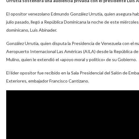
Urrutia sostendrá una audiencia privada con el presidente Luis A
El opositor venezolano Edmundo González Urrutia, quien asegura habe
julio pasado, llegó a República Dominicana la noche de este miércol
dominicano, Luis Abinader.
González Urrutia, quien disputa la Presidencia de Venezuela con el man
Aeropuerto Internacional Las Américas (AILA) desde la República de
Mulino, quien le extendió el «apoyo moral y político» de su Gobierno.
El líder opositor fue recibido en la Sala Presidencial del Salón de Em
Exteriores, embajador Francisco Cantizano.