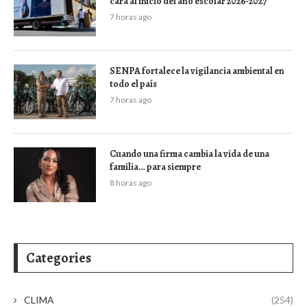
cara al inicio del año escolar 2026-2027
7 horas ago
SENPA fortalece la vigilancia ambiental en
todo el país
7 horas ago
Cuando una firma cambia la vida de una
familia… para siempre
8 horas ago
Categories
CLIMA
(254)