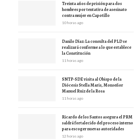
Treinta años de prisión para dos
hombres por tentativa de asesinato
contra mujer en Capotillo
10 horas ago
Danilo Díaz: La consulta del PLD se
realizará conforme a lo que establece
la Constitución
11 horas ago
SNTP-SDE visita al Obispo de la
Diócesis Stella Maris, Monseñor
Manuel Ruiz de la Rosa
11 horas ago
Ricardo de los Santos asegura el PRM
saldrá fortalecido del proceso interno
para escoger nuevas autoridades
12 horas ago