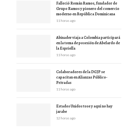
Falleció Román Ramos, fundador de
Grupo Ramos y pionero del comercio
moderno en República Dominicana
11 horas ago
Abinader viaja a Colombia participará
en la toma de posesión de Abelardo de
la Espriella
11 horas ago
Colaboradores de la DGJP se
capacitan en Alianzas Público-
Privadas
11 horas ago
Estados Unidos tose y aquí no hay
jarabe
12 horas ago