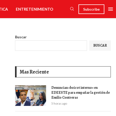
TICA
ENTRETENIMIENTO
Subscribe
Buscar
BUSCAR
Mas Reciente
Denuncian «boicot interno» en
EDEESTE para empañar la gestión de
Emilio Contreras
5 horas ago