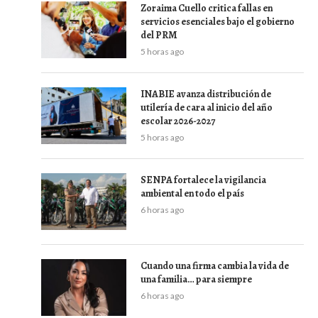
Zoraima Cuello critica fallas en
servicios esenciales bajo el gobierno
del PRM
5 horas ago
INABIE avanza distribución de
utilería de cara al inicio del año
escolar 2026-2027
5 horas ago
SENPA fortalece la vigilancia
ambiental en todo el país
6 horas ago
Cuando una firma cambia la vida de
una familia… para siempre
6 horas ago