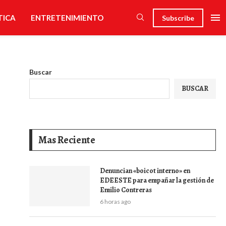
TICA
ENTRETENIMIENTO
Subscribe
Buscar
BUSCAR
Mas Reciente
Denuncian «boicot interno» en
EDEESTE para empañar la gestión de
Emilio Contreras
6 horas ago