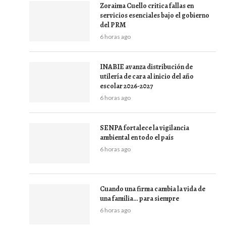
Zoraima Cuello critica fallas en
servicios esenciales bajo el gobierno
del PRM
6 horas ago
INABIE avanza distribución de
utilería de cara al inicio del año
escolar 2026-2027
6 horas ago
SENPA fortalece la vigilancia
ambiental en todo el país
6 horas ago
Cuando una firma cambia la vida de
una familia… para siempre
6 horas ago