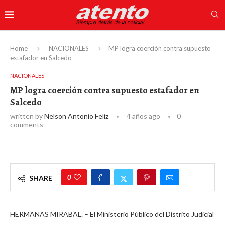
Home
NACIONALES
MP logra coerción contra supuesto
estafador en Salcedo
NACIONALES
MP logra coerción contra supuesto estafador en
Salcedo
written by
Nelson Antonio Feliz
4 años ago
0
comments
0
SHARE
HERMANAS MIRABAL. – El Ministerio Público del Distrito Judicial