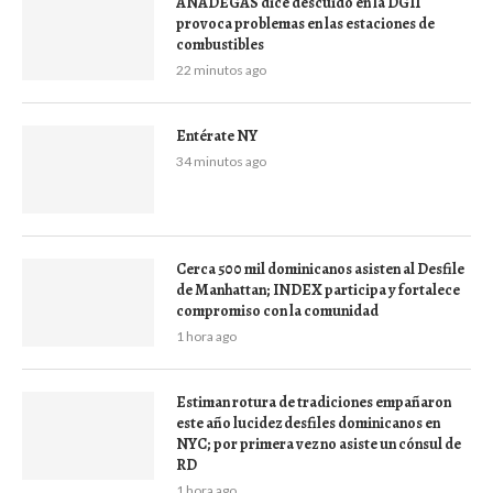
ANADEGAS dice descuido en la DGII
provoca problemas en las estaciones de
combustibles
22 minutos ago
Entérate NY
34 minutos ago
Cerca 500 mil dominicanos asisten al Desfile
de Manhattan; INDEX participa y fortalece
compromiso con la comunidad
1 hora ago
Estiman rotura de tradiciones empañaron
este año lucidez desfiles dominicanos en
NYC; por primera vez no asiste un cónsul de
RD
1 hora ago