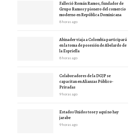
Falleció Román Ramos, fundador de
Grupo Ramos y pionero del comercio
moderno en República Dominicana
8 horas ago
Abinader viaja a Colombia participará
en la toma de posesión de Abelardo de
la Espriella
8 horas ago
Colaboradores de la DGJP se
capacitan en Alianzas Público-
Privadas
9 horas ago
Estados Unidos tose y aquí no hay
jarabe
9 horas ago