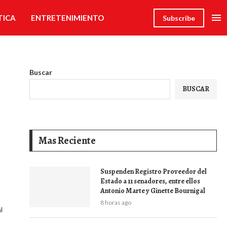
TICA
ENTRETENIMIENTO
Subscribe
Buscar
BUSCAR
Mas Reciente
Suspenden Registro Proveedor del
Estado a 11 senadores, entre ellos
Antonio Marte y Ginette Bournigal
8 horas ago
l